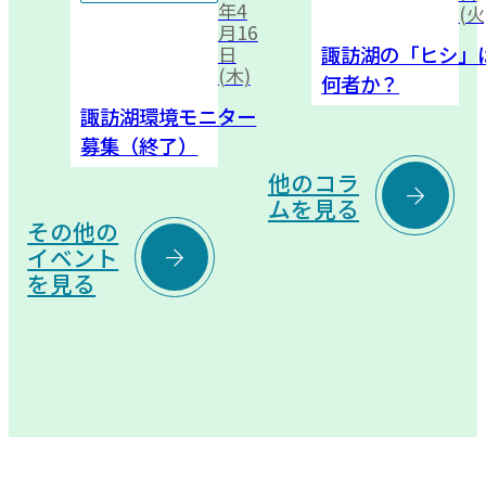
年4
(火
月16
諏訪湖の「ヒシ」
日
(木)
何者か？
諏訪湖環境モニター
募集（終了）
他のコラ

ムを見る
その他の

イベント
を見る