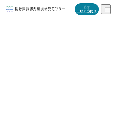


一般の方向け
概要・役割

研究活動

データベース

小
中
大