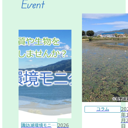
Event
20
コラム
年1
月2
2026
諏訪湖環境モニター
日