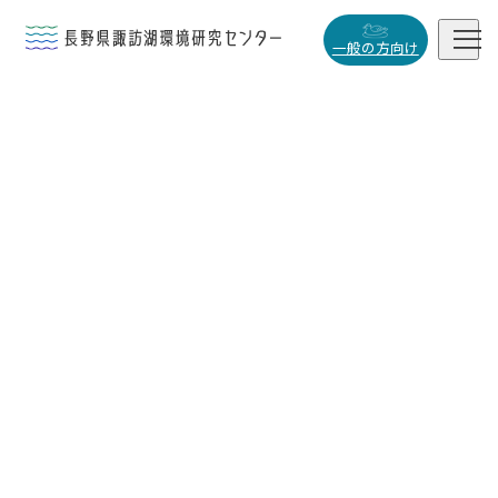


一般の方向け
概要・役割

研究活動

データベース

小
中
大