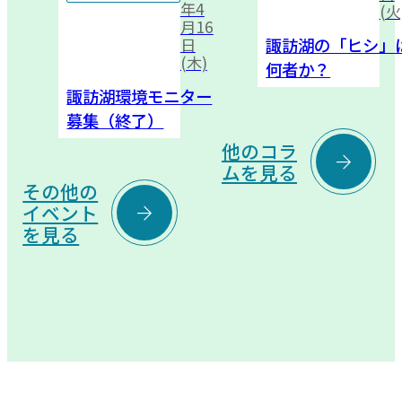
年4
(火
月16
諏訪湖の「ヒシ」
日
(木)
何者か？
諏訪湖環境モニター
募集（終了）
他のコラ

ムを見る
その他の

イベント
を見る