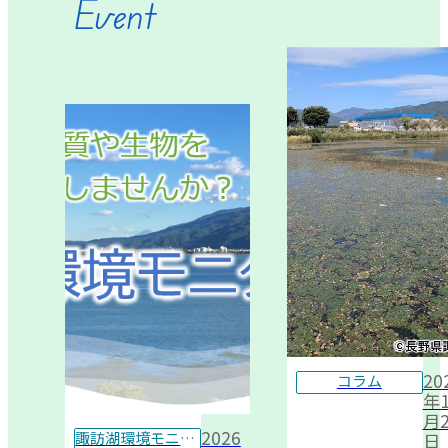
Event
20
コラム
年1
月2
2026
諏訪湖環境モニター
日