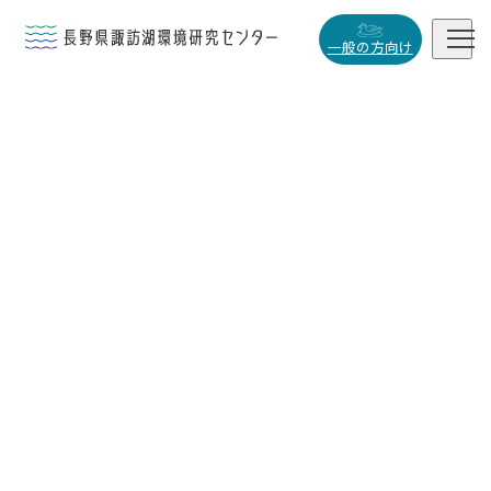


一般の方向け
概要・役割

研究活動

データベース

小
中
大