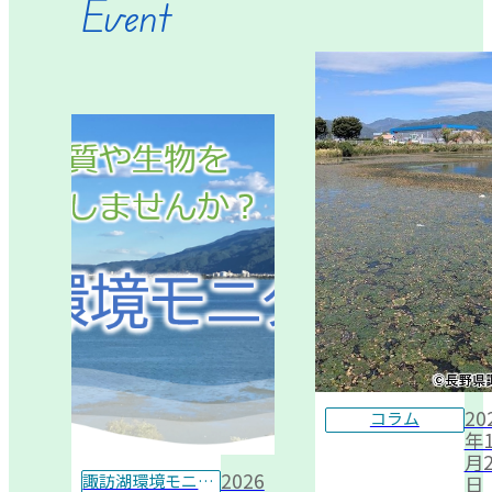
Event
20
コラム
年1
月2
2026
諏訪湖環境モニター
日