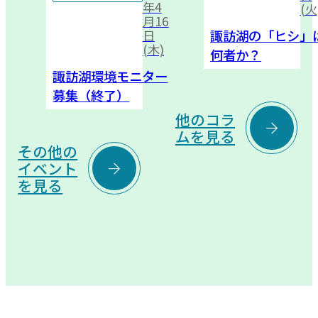
年4
(火
月16
諏訪湖の「ヒシ」
日
(木)
何者か？
諏訪湖環境モニター
募集（終了）
他のコラ

ムを見る
その他の

イベント
を見る