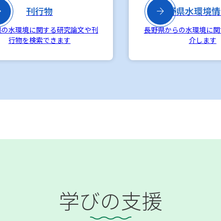

刊行物

長野県水環境情
県の水環境に関する研究論文や刊
長野県からの水環境に関
行物を検索できます
介します
学びの支援