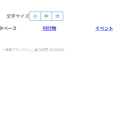
文字サイズ
小
中
大
タベース
刊行物
イベント
>
植物プランクトン_釜口水門 20180411