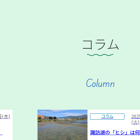
コラム
Column
日(木)
20
コラム
(火)
）
諏訪湖の「ヒシ」は何