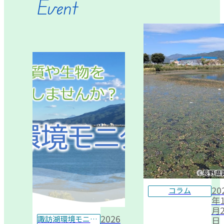
Event
20
コラム
年1
月2
2026
諏訪湖環境モニター
日