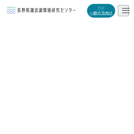


一般の方向け
概要・役割

研究活動

データベース

小
中
大