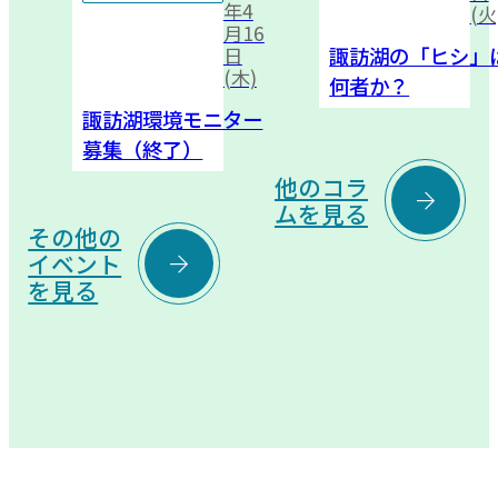
年4
(火
月16
諏訪湖の「ヒシ」
日
(木)
何者か？
諏訪湖環境モニター
募集（終了）
他のコラ

ムを見る
その他の

イベント
を見る